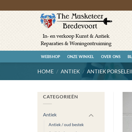
Ga
naar
inhoud
WEBSHOP
ONZE WINKEL
OVER ONS
B
HOME
/
ANTIEK
/
ANTIEK PORSELE
CATEGORIEËN
Antiek
Antiek / oud bestek