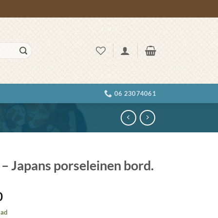
06 23074061
 – Japans porseleinen bord.
0
aad