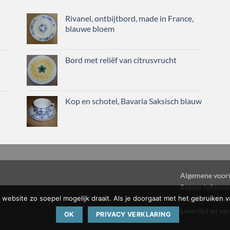
Rivanel, ontbijtbord, made in France,
blauwe bloem
Bord met reliëf van citrusvrucht
Kop en schotel, Bavaria Saksisch blauw
Algemene voor
Retour informa
website zo soepel mogelijk draait. Als je doorgaat met het gebruiken v
Privacy verklar
Levertijd en ve
OK
PRIVACY VERKLARING