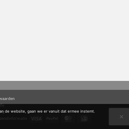
waarden
tie
an de website, gaan we er vanuit dat ermee instemt.
ing
Visa
PayPal
MasterCard
IDeal
rzendinformatie