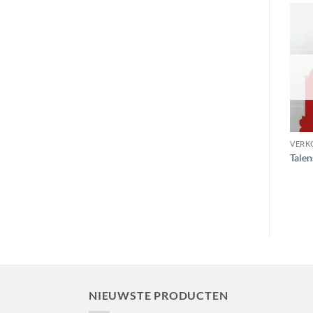
Toevoegen
Toevoegen
aan
aan
wenslijst
wenslijst
UITVERKOCHT
UITVERKOCHT
VERKOCHT
VERKOCHT
VERK
Uniek, dubbelzijdig, Swan
Talens catalogus uit 1976
Talen
uithangbord
€
1.250,00
NIEUWSTE PRODUCTEN