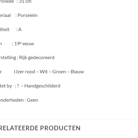
snede : 31 cm
riaal : Porselein
iteit : A
en : 19ᵉ eeuw
stelling : Rijk gedecoreerd
r IJzer rood – Wit – Groen – Blauw
tet by : ? – Handgeschilderd
onderheden : Geen
RELATEERDE PRODUCTEN