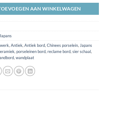
TOEVOEGEN AAN WINKELWAGEN
Japans
ewerk
,
Antiek
,
Antiek bord
,
Chinees porselein
,
Japans
eramiek
,
porseleinen bord
,
reclame bord
,
sier schaal
,
andbord
,
wandplaat