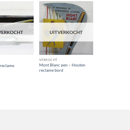
Toevoegen
Toevoegen
aan
aan
wenslijst
wenslijst
VERKOCHT
UITVERKOCHT
VERKOCHT
Mont Blanc pen – Houten
treclame
reclame bord