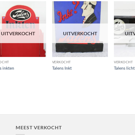
Toevoegen
Toevoegen
aan
aan
wenslijst
wenslijst
UITVERKOCHT
UITVERKOCHT
UIT
OCHT
VERKOCHT
VERKOCHT
s inkten
Talens Inkt
Talens lich
MEEST VERKOCHT