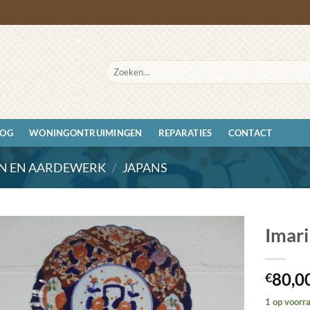
Zoeken
naar:
LOG
WONINGONTRUIMINGEN
REPARATIES
CONTACT
IN EN AARDEWERK
/
JAPANS
Imari
Toevoegen
80,0
aan
€
wenslijst
1 op voorr