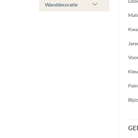
Door
Wanddecoratie
Mate
Kwal
Jar
Voor
Kleu
Pain
Bijz
GE