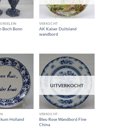
PORSELEIN
VERKOCHT
en Boch Bonn
AK Kaiser Duitsland
wandbord
Toevoegen
Toevoegen
aan
aan
wenslijst
wenslijst
UITVERKOCHT
EN
VERKOCHT
rkum Holland
Bleu Rose Wandbord Fine
China