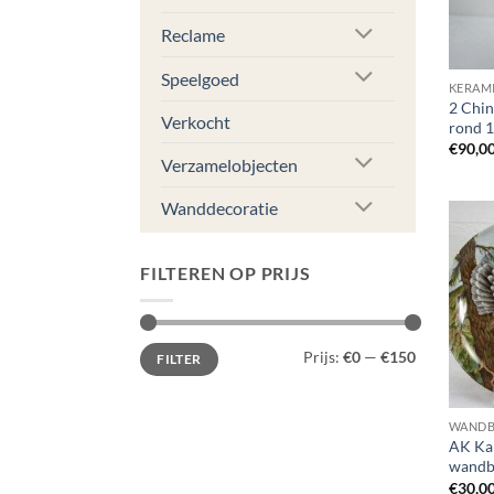
Reclame
Speelgoed
KERAMI
2 Chin
Verkocht
rond 1
€
90,0
Verzamelobjecten
Wanddecoratie
FILTEREN OP PRIJS
Min.
Max.
Prijs:
€0
—
€150
FILTER
prijs
prijs
WAND
AK Kai
wandb
€
30,0