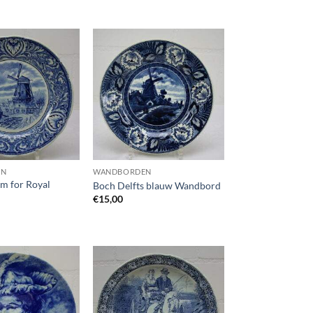
Toevoegen
Toevoegen
aan
aan
wenslijst
wenslijst
EN
WANDBORDEN
m for Royal
Boch Delfts blauw Wandbord
€
15,00
Toevoegen
Toevoegen
aan
aan
wenslijst
wenslijst