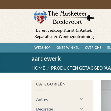
Ga
naar
inhoud
WEBSHOP
ONZE WINKEL
OVER ONS
B
aardewerk
HOME
/
PRODUCTEN GETAGGED “A
CATEGORIEËN
Antiek
Decoratie