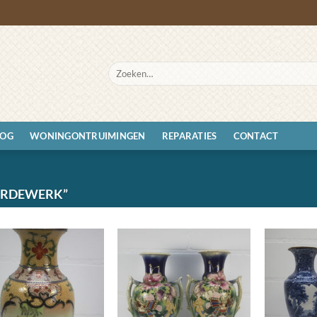
Zoeken
naar:
LOG
WONINGONTRUIMINGEN
REPARATIES
CONTACT
ARDEWERK”
Toevoegen
Toevoegen
aan
aan
wenslijst
wenslijst