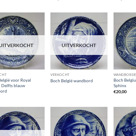
Toevoegen
Toevoegen
aan
aan
wenslijst
wenslijst
UITVERKOCHT
UITVERKOCHT
CHT
VERKOCHT
WANDBORD
elgië voor Royal
Boch Belgiu
Boch België wandbord
 Delfts blauw
Sphinx
ord
€
20,00
Toevoegen
Toevoegen
aan
aan
wenslijst
wenslijst