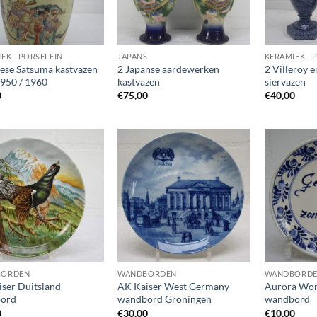
EK - PORSELEIN
JAPANS
KERAMIEK - 
ese Satsuma kastvazen
2 Japanse aardewerken
2 Villeroy 
950 / 1960
kastvazen
siervazen
0
€
75,00
€
40,00
Toevoegen
Toevoegen
aan
aan
wenslijst
wenslijst
BORDEN
WANDBORDEN
WANDBORD
ser Duitsland
AK Kaiser West Germany
Aurora Wo
ord
wandbord Groningen
wandbord
0
€
30,00
€
10,00