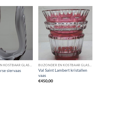
Toevoegen
Toevoegen
aan
aan
wenslijst
wenslijst
BIJZONDER EN KOSTBAAR GLASWERK
BIJZONDER EN KOSTBAAR GLASWERK
Val Saint Lambert kristallen
se siervaas
vaas
€
450,00