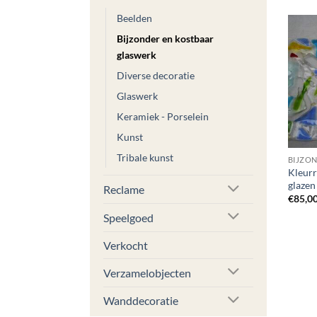
Beelden
Bijzonder en kostbaar
glaswerk
Diverse decoratie
Glaswerk
Keramiek - Porselein
Kunst
Tribale kunst
Kleurr
glazen
Reclame
€
85,0
Speelgoed
Verkocht
Verzamelobjecten
Wanddecoratie