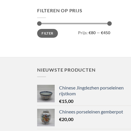
FILTEREN OP PRIJS
Min.
Max.
Prijs:
€80
—
€450
FILTER
prijs
prijs
NIEUWSTE PRODUCTEN
Chinese Jingdezhen porseleinen
rijstkom
€
15,00
Chinees porseleinen gemberpot
€
20,00