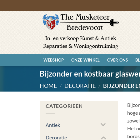
Ga
naar
inhoud
WEBSHOP
ONZE WINKEL
OVER ONS
B
Bijzonder en kostbaar glaswe
HOME
/
DECORATIE
/
BIJZONDER 
Bijzo
CATEGORIEËN
hoge a
zowel 
Antiek
Het o
borosi
Decoratie