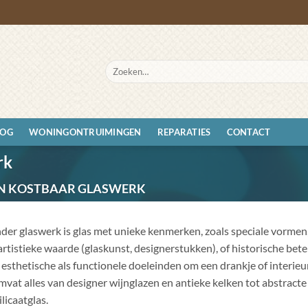
Zoeken
naar:
LOG
WONINGONTRUIMINGEN
REPARATIES
CONTACT
rk
EN KOSTBAAR GLASWERK
nder glaswerk is glas met unieke kenmerken, zoals speciale vormen,
rtistieke waarde (glaskunst, designerstukken), of historische bet
esthetische als functionele doeleinden om een drankje of interieur
mvat alles van designer wijnglazen en antieke kelken tot abstract
licaatglas.