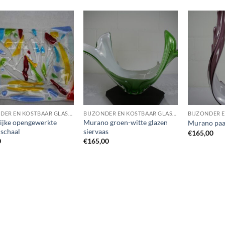
Toevoegen
Toevoegen
aan
aan
wenslijst
wenslijst
BIJZONDER EN KOSTBAAR GLASWERK
BIJZONDER EN KOSTBAAR GLASWERK
ijke opengewerkte
Murano groen-witte glazen
Murano paar
 schaal
siervaas
€
165,00
0
€
165,00