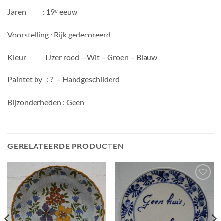
Jaren : 19ᵉ eeuw
Voorstelling : Rijk gedecoreerd
Kleur IJzer rood – Wit – Groen – Blauw
Paintet by : ? – Handgeschilderd
Bijzonderheden : Geen
GERELATEERDE PRODUCTEN
Toevoegen
Toevoegen
aan
aan
wenslijst
wenslijst