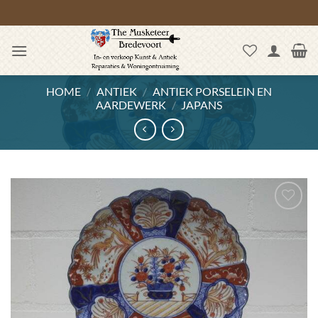
Ga
naar
inhoud
HOME
/
ANTIEK
/
ANTIEK PORSELEIN EN
AARDEWERK
/
JAPANS
Toevoegen
aan
wenslijst