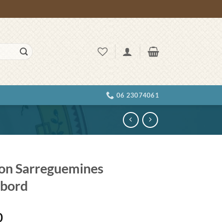
06 23074061
non Sarreguemines
bord
0