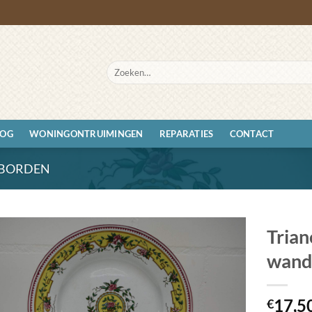
Zoeken
naar:
LOG
WONINGONTRUIMINGEN
REPARATIES
CONTACT
BORDEN
Tria
wand
Toevoegen
aan
wenslijst
17,5
€