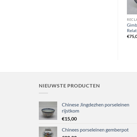
WANDBORDEN
WANDBORDEN
RECL
Oud Sier / wandbord –
Japans wandbord uit Satsuma
Gimb
Chinese draak
– Japan
Rela
€
17,50
€
27,50
€
75,
NIEUWSTE PRODUCTEN
Chinese Jingdezhen porseleinen
rijstkom
€
15,00
Chinees porseleinen gemberpot