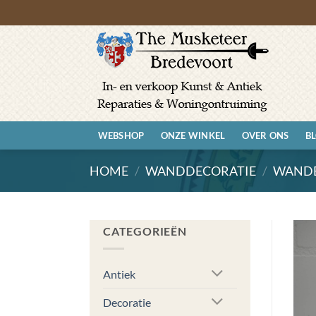
Ga
naar
inhoud
WEBSHOP
ONZE WINKEL
OVER ONS
B
HOME
/
WANDDECORATIE
/
WAND
CATEGORIEËN
Antiek
Decoratie