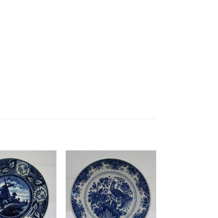
Toevoegen
Toevoegen
aan
aan
wenslijst
wenslijst