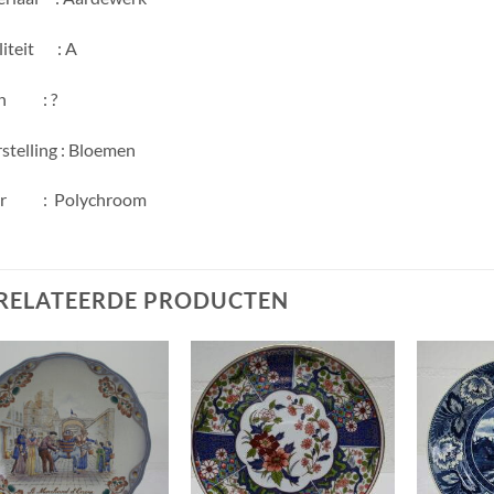
iteit : A
en : ?
stelling : Bloemen
ur : Polychroom
RELATEERDE PRODUCTEN
Toevoegen
Toevoegen
aan
aan
wenslijst
wenslijst