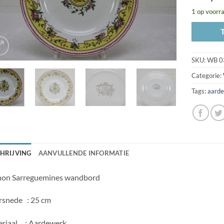
1 op voorr
SKU:
WB 0
Categorie:
Tags:
aard
HRIJVING
AANVULLENDE INFORMATIE
non Sarreguemines wandbord
snede : 25 cm
riaal : Aardewerk