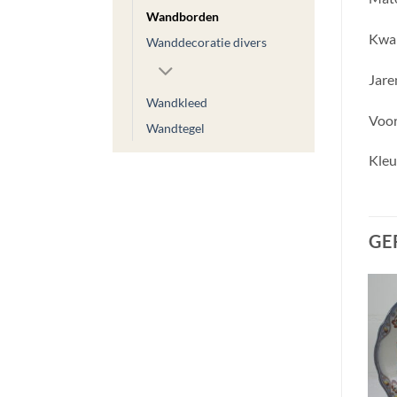
Wandborden
Kwal
Wanddecoratie divers
Jar
Wandkleed
Voor
Wandtegel
Kle
GE
Toevoegen
Toevoegen
aan
aan
wenslijst
wenslijst