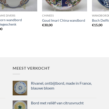
AME DIVERS
CHINEES
WANDBORD
orn wandbord
Goud Imari China wandbord
Boch Delf
tiegeschenk
€
30,00
€
15,00
00
MEEST VERKOCHT
Rivanel, ontbijtbord, made in France,
blauwe bloem
Bord met reliëf van citrusvrucht