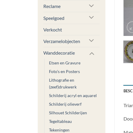
Reclame
Speelgoed
Verkocht
Verzamelobjecten
Wanddecoratie
Etsen en Gravure
Foto's en Posters
Lithografie en
(zeef)drukwerk
BESC
Schilderij acryl en aquarel
Schilderij olieverf
Tria
Silhouet Schilderijen
Door
Tegeltableau
Tekeningen
Mate