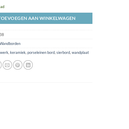
aad
TOEVOEGEN AAN WINKELWAGEN
38
Wandborden
ewerk
,
keramiek
,
porseleinen bord
,
sierbord
,
wandplaat