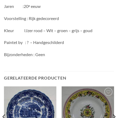
Jaren :20ᵉ eeuw
Voorstelling : Rijk gedecoreerd
Kleur IJzer rood – Wit – groen – grijs – goud
Paintet by : ? – Handgeschilderd
Bijzonderheden : Geen
GERELATEERDE PRODUCTEN
Toevoegen
Toevoegen
aan
aan
wenslijst
wenslijst