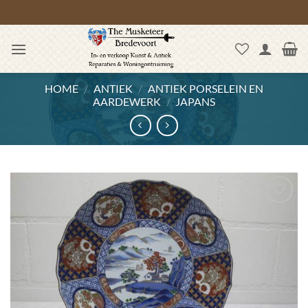
Ga
naar
inhoud
HOME
/
ANTIEK
/
ANTIEK PORSELEIN EN
AARDEWERK
/
JAPANS
Toevoegen
aan
wenslijst