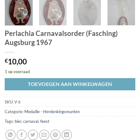
Perlachia Carnavalsorder (Fasching)
Augsburg 1967
10,00
€
1 op voorraad
TOEVOEGEN AAN WINKELWAGEN
SKU:
V 6
Categorie:
Medaille - Herdenkingsmunten
Tags:
bier
,
carnaval
,
feest