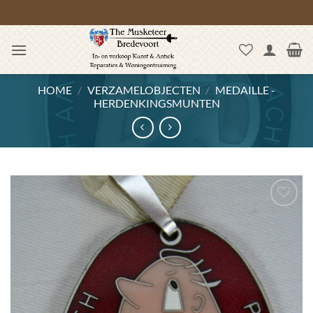
Ga
naar
inhoud
HOME
/
VERZAMELOBJECTEN
/
MEDAILLE -
HERDENKINGSMUNTEN
Toevoegen
aan
wenslijst